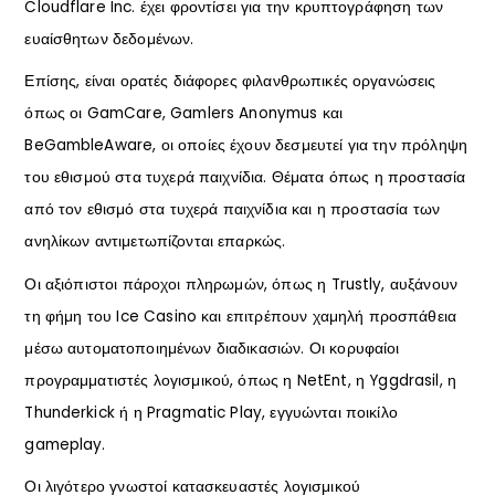
Cloudflare Inc. έχει φροντίσει για την κρυπτογράφηση των
ευαίσθητων δεδομένων.
Επίσης, είναι ορατές διάφορες φιλανθρωπικές οργανώσεις
όπως οι GamCare, Gamlers Anonymus και
BeGambleAware, οι οποίες έχουν δεσμευτεί για την πρόληψη
του εθισμού στα τυχερά παιχνίδια. Θέματα όπως η προστασία
από τον εθισμό στα τυχερά παιχνίδια και η προστασία των
ανηλίκων αντιμετωπίζονται επαρκώς.
Οι αξιόπιστοι πάροχοι πληρωμών, όπως η Trustly, αυξάνουν
τη φήμη του Ice Casino και επιτρέπουν χαμηλή προσπάθεια
μέσω αυτοματοποιημένων διαδικασιών. Οι κορυφαίοι
προγραμματιστές λογισμικού, όπως η NetEnt, η Yggdrasil, η
Thunderkick ή η Pragmatic Play, εγγυώνται ποικίλο
gameplay.
Οι λιγότερο γνωστοί κατασκευαστές λογισμικού