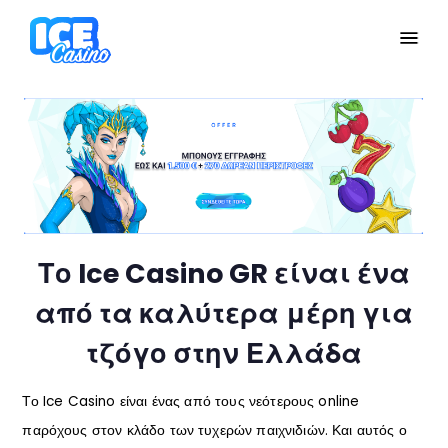
Το Ice Casino GR είναι ένα
από τα καλύτερα μέρη για
τζόγο στην Ελλάδα
Το Ice Casino είναι ένας από τους νεότερους online
παρόχους στον κλάδο των τυχερών παιχνιδιών. Και αυτός ο